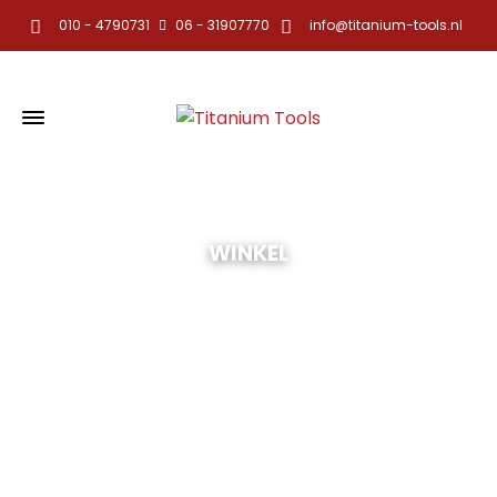
010 - 4790731
06 - 31907770
info@titanium-tools.nl
WINKEL