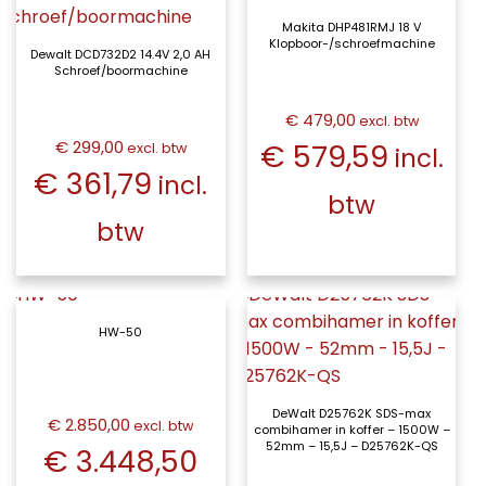
Makita DHP481RMJ 18 V
Klopboor-/schroefmachine
Dewalt DCD732D2 14.4V 2,0 AH
Schroef/boormachine
€ 479,00
excl. btw
€ 299,00
€ 579,59
excl. btw
incl.
€ 361,79
incl.
btw
btw
HW-50
DeWalt D25762K SDS-max
€ 2.850,00
excl. btw
combihamer in koffer – 1500W –
52mm – 15,5J – D25762K-QS
€ 3.448,50