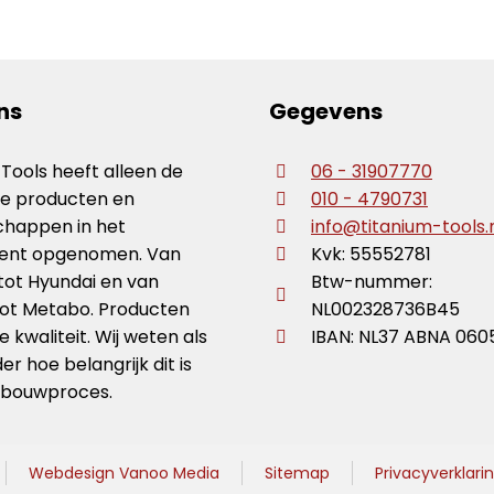
ns
Gegevens
 Tools heeft alleen de
06 - 31907770
te producten en
010 - 4790731
happen in het
info@titanium-tools.
ment opgenomen. Van
Kvk: 55552781
tot Hyundai en van
Btw-nummer:
ot Metabo. Producten
NL002328736B45
 kwaliteit. Wij weten als
IBAN: NL37 ABNA 060
r hoe belangrijk dit is
 bouwproces.
Webdesign Vanoo Media
Sitemap
Privacyverklari