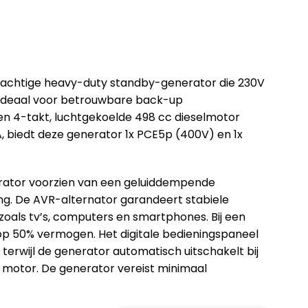
rachtige heavy-duty standby-generator die 230V
, ideaal voor betrouwbare back-up
n 4-takt, luchtgekoelde 498 cc dieselmotor
biedt deze generator 1x PCE5p (400V) en 1x
nerator voorzien van een geluiddempende
king. De AVR-alternator garandeert stabiele
zoals tv’s, computers en smartphones. Bij een
r op 50% vermogen. Het digitale bedieningspaneel
, terwijl de generator automatisch uitschakelt bij
e motor. De generator vereist minimaal