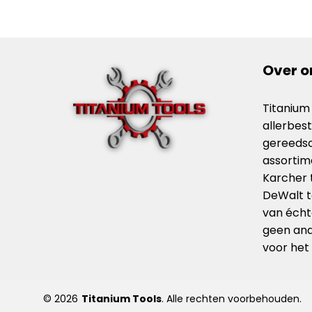
Over o
Titanium
allerbes
gereedsc
assorti
Karcher 
DeWalt t
van échte
geen ande
voor het
© 2026
Titanium Tools
. Alle rechten voorbehouden.