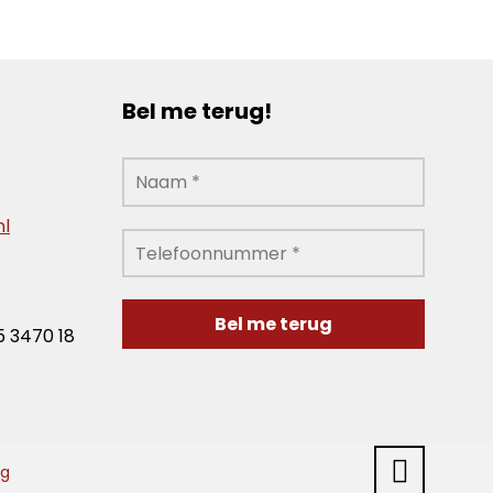
Bel me terug!
nl
5 3470 18
ng