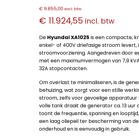
€ 9.855,00
excl. btw
€ 11.924,55
incl. btw
De
Hyundai XA1025
is een compacte, k
enkel- of 400V driefasige stroom levert
stroomvoorziening. Aangedreven door ee
met een maximumvermogen van 7,9 kVA, 
32A stopcontacten.
Om overlast te minimaliseren, is de ge
behuizing, wat zorgt voor een stille wer
stroom, zelfs voor gevoelige apparatuur 
volle tank draait de generator ca. 13 uu
toont de frequentie, spanning en looptijd
een laag oliepeil ter bescherming van d
onderhoud en is eenvoudig in gebruik.