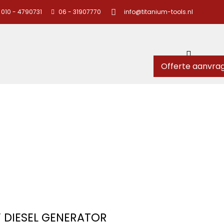
010 - 4790731
06 - 31907770
info@titanium-tools.nl
Offerte aanvra
 DIESEL GENERATOR