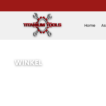
Home
As
WINKEL