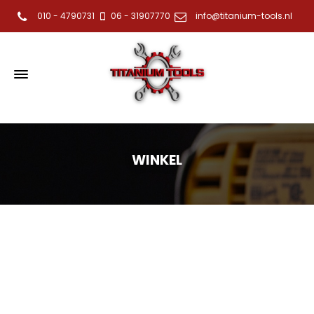
010 - 4790731
06 - 31907770
info@titanium-tools.nl
WINKEL