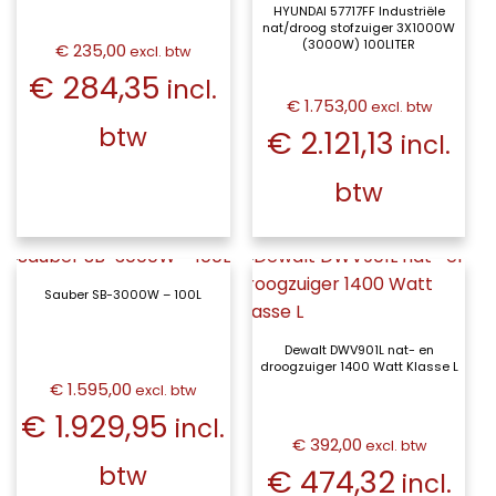
HYUNDAI 57717FF Industriële
nat/droog stofzuiger 3X1000W
(3000W) 100LITER
€ 235,00
excl. btw
€ 284,35
incl.
€ 1.753,00
excl. btw
btw
€ 2.121,13
incl.
btw
Sauber SB-3000W – 100L
Dewalt DWV901L nat- en
droogzuiger 1400 Watt Klasse L
€ 1.595,00
excl. btw
€ 1.929,95
incl.
€ 392,00
excl. btw
btw
€ 474,32
incl.