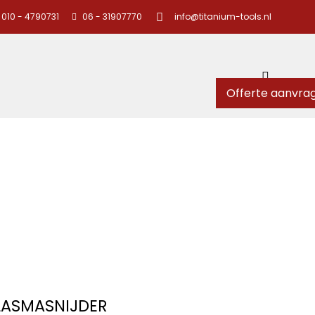
010 - 4790731
06 - 31907770
info@titanium-tools.nl
Offerte aanvra
LASMASNIJDER