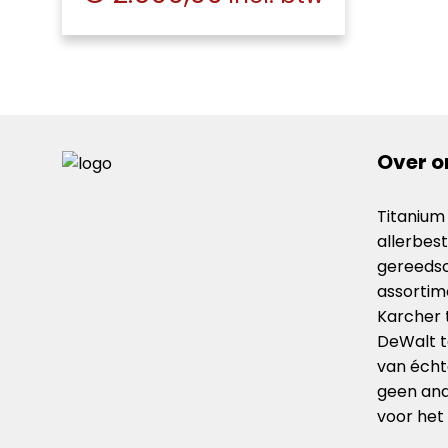
Over o
Titanium
allerbes
gereedsc
assorti
Karcher 
DeWalt t
van échte
geen ande
voor het