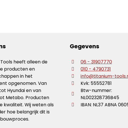
ns
Gegevens
 Tools heeft alleen de
06 - 31907770
te producten en
010 - 4790731
happen in het
info@titanium-tools.
ment opgenomen. Van
Kvk: 55552781
tot Hyundai en van
Btw-nummer:
ot Metabo. Producten
NL002328736B45
 kwaliteit. Wij weten als
IBAN: NL37 ABNA 060
r hoe belangrijk dit is
 bouwproces.