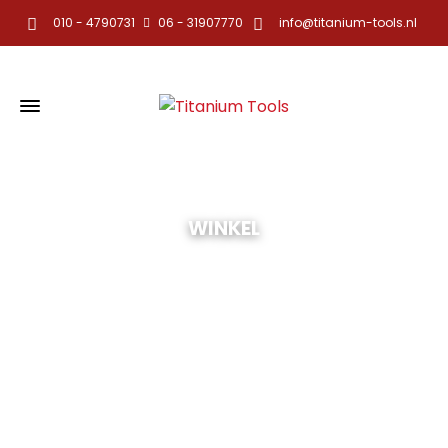
010 - 4790731
06 - 31907770
info@titanium-tools.nl
WINKEL